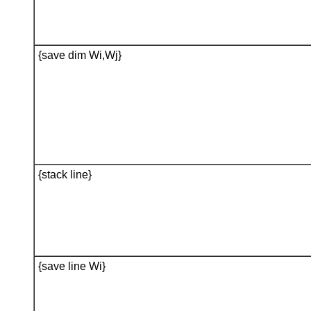
{save dim Wi,Wj}
{stack line}
{save line Wi}