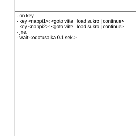
- on key
- key <nappi1>: <goto viite | load sukro | continue>
- key <nappi2>: <goto viite | load sukro | continue>
- jne.
- wait <odotusaika 0.1 sek.>