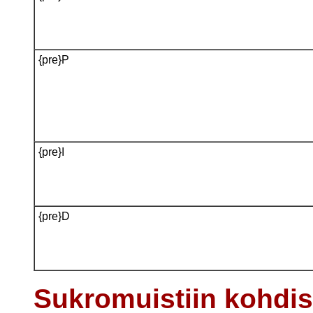
{pre}P
{pre}I
{pre}D
Sukromuistiin kohdis