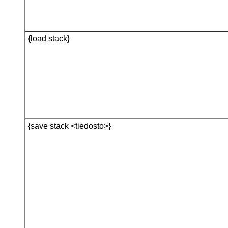
{load stack}
{save stack <tiedosto>}