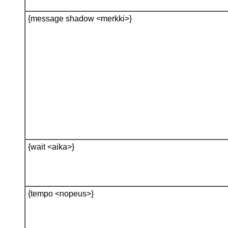
{message shadow <merkki>}
{wait <aika>}
{tempo <nopeus>}