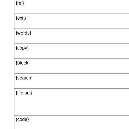
{ref}
{exit}
{words}
{copy}
{block}
{search}
{file act}
{code}