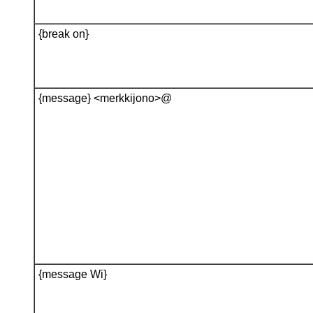
{break on}
{message} <merkkijono>@
{message Wi}