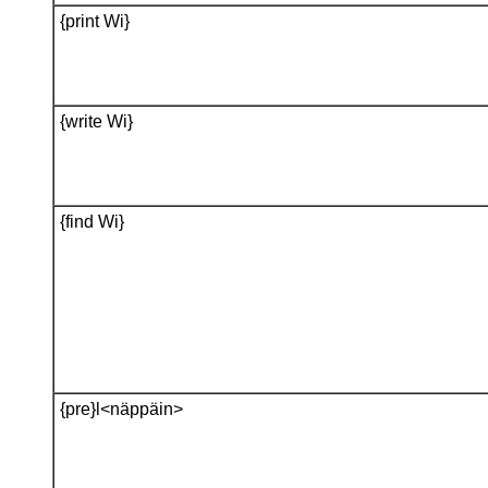
{print Wi}
{write Wi}
{find Wi}
{pre}l<näppäin>