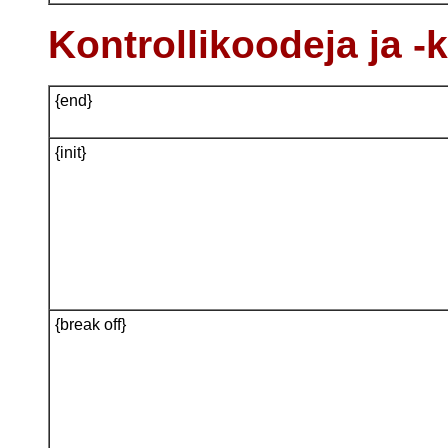
Kontrollikoodeja ja -
{end}
{init}
{break off}