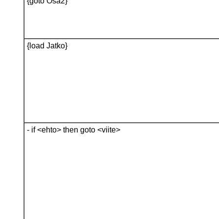
{goto Osa2}
{load Jatko}
- if <ehto> then goto <viite>