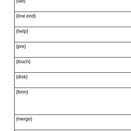
{tab}
{line end}
{help}
{pre}
{touch}
{disk}
{form}
{merge}