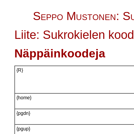
Seppo Mustonen: Su
Liite: Sukrokielen koo
Näppäinkoodeja
{R}
{home}
{pgdn}
{pgup}