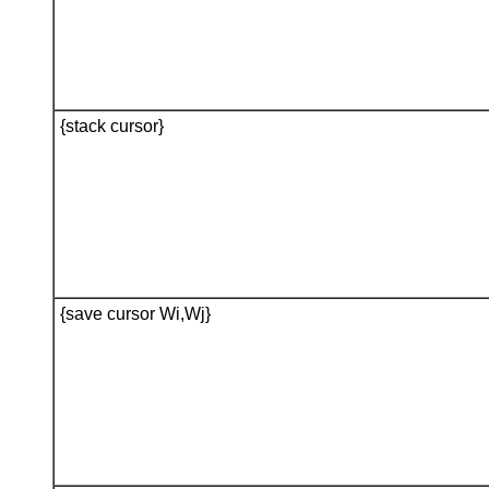
{stack cursor}
{save cursor Wi,Wj}