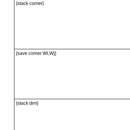
{stack corner}
{save corner Wi,Wj}
{stack dim}