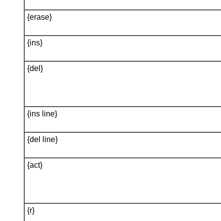
{erase}
{ins}
{del}
{ins line}
{del line}
{act}
{r}