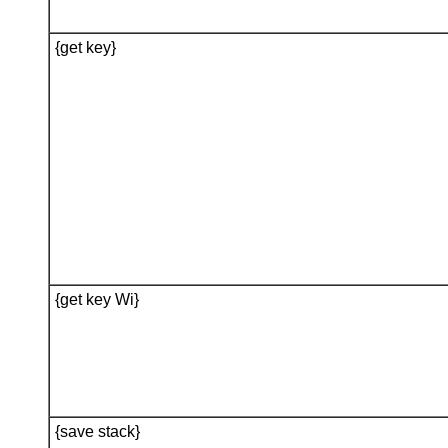
{get key}
{get key Wi}
{save stack}