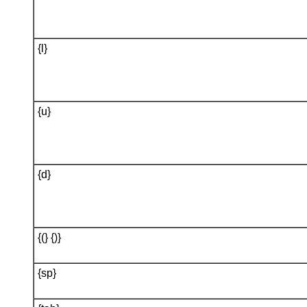
{l}
{u}
{d}
{(} {)}
{sp}