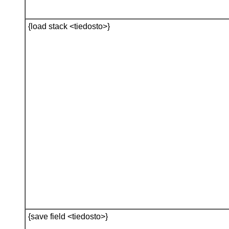
{load stack <tiedosto>}
{save field <tiedosto>}