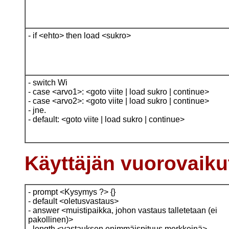
- if <ehto> then load <sukro>
- switch Wi
- case <arvo1>: <goto viite | load sukro | continue>
- case <arvo2>: <goto viite | load sukro | continue>
- jne.
- default: <goto viite | load sukro | continue>
Käyttäjän vuorovaiku
- prompt <Kysymys ?> {}
- default <oletusvastaus>
- answer <muistipaikka, johon vastaus talletetaan (ei
pakollinen)>
- length <vastauksen enimmäispituus merkkeinä>