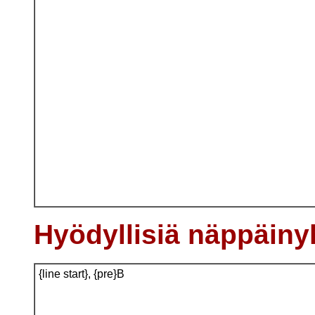
Hyödyllisiä näppäiny
{line start}, {pre}B