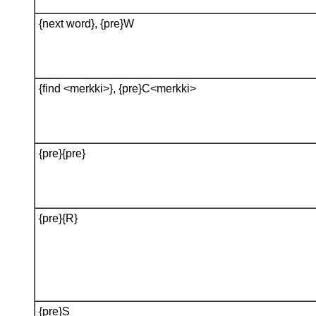
{next word}, {pre}W
{find <merkki>}, {pre}C<merkki>
{pre}{pre}
{pre}{R}
{pre}S