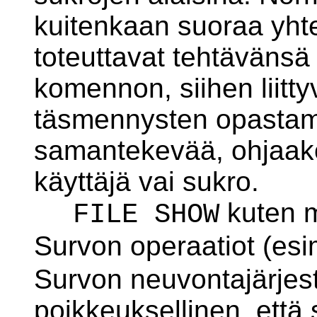
kuitenkaan suoraa yhte
toteuttavat tehtävänsä
komennon, siihen liitty
täsmennysten opastam
samantekevää, ohjaako 
käyttäjä vai sukro.
kuten m
FILE SHOW
Survon operaatiot (es
Survon neuvontajärjest
poikkeuksellinen, että