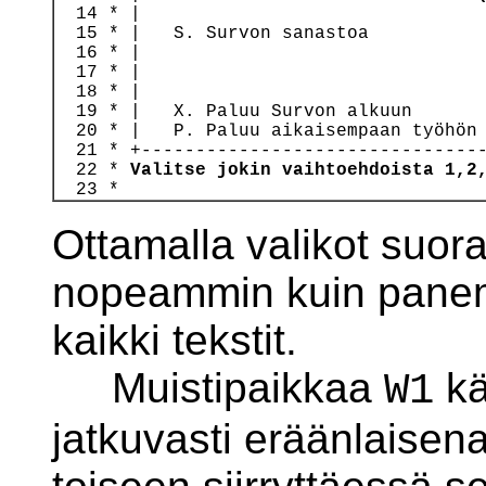
  14 * |                                
  15 * |   S. Survon sanastoa           
  16 * |                                
  17 * |                                
  18 * |                                
  19 * |   X. Paluu Survon alkuun       
  20 * |   P. Paluu aikaisempaan työhön 
  21 * +--------------------------------
  22 * 
Valitse jokin vaihtoehdoista 1,2
Ottamalla valikot suor
nopeammin kuin panema
kaikki tekstit.
Muistipaikkaa
kä
W1
jatkuvasti eräänlaisena