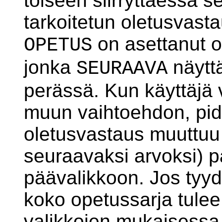
toiseen siirryttäessä 
tarkoitetun oletusvast
on asettanut o
OPETUS
jonka
näytt
SEURAAVA
perässä. Kun käyttäjä v
muun vaihtoehdon, pide
oletusvastaus muuttuu
seuraavaksi arvoksi) p
päävalikkoon. Jos tyyd
koko opetussarja tulee
valikkojen mukaisessa 