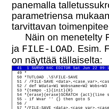
panemalla talletussukr
parametriensa mukaan
tarvittavan toimenpite
Näin on menetelty
ja
. Esim.
FILE-LOAD
on näyttää tällaiselta:
  41  1 SURVO 84C EDITOR Sat Jun 22 09:
  49 *

  50 *TUTLOAD .\S\FILE-SAVE

  51 / /FILE-SAVE <data>,<case_var>,<cas
  52 / def Wdata=W1 Wobsname=W2 Wobs=W3 
  53 *{tempo -1}{init}{R}

  54 *{erase}{erase}SCRATCH {act}{line s
  55 - if Wvar '' {} then goto S

  56 /

  57 */FILE-SAVE <data>,<case_var>,<case