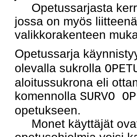
Opetussarjasta kerr
jossa on myös liitteen
valikkorakenteen muka
Opetussarja käynnist
olevalla sukrolla
OPET
aloitussukrona eli ott
komennolla
SURVO OP
opetukseen.
Monet käyttäjät ovat 