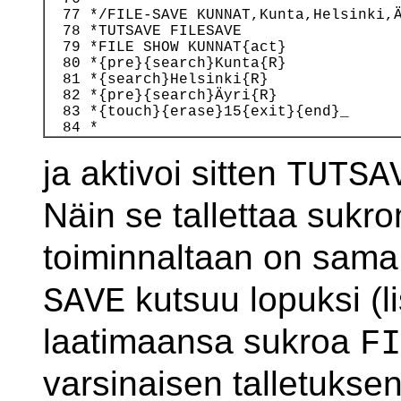
  77 */FILE-SAVE KUNNAT,Kunta,Helsinki,Ä
  78 *TUTSAVE FILESAVE

  79 *FILE SHOW KUNNAT{act}

  80 *{pre}{search}Kunta{R}

  81 *{search}Helsinki{R}

  82 *{pre}{search}Äyri{R}

  83 *{touch}{erase}15{exit}{end}_

ja aktivoi sitten
TUTSA
Näin se tallettaa sukr
toiminnaltaan on sama
kutsuu lopuksi (li
SAVE
laatimaansa sukroa
FI
varsinaisen talletuksen