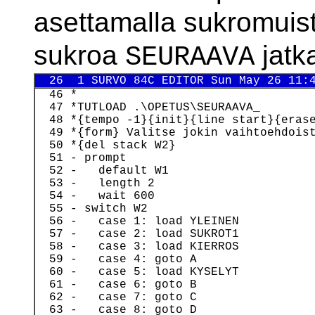
asettamalla sukromuist
sukroa
jatk
SEURAAVA
  26  1 SURVO 84C EDITOR Sun May 26 11:
  46 *

  47 *TUTLOAD .\OPETUS\SEURAAVA_

  48 *{tempo -1}{init}{line start}{erase
  49 *{form} Valitse jokin vaihtoehdoist
  50 *{del stack W2}

  51 - prompt

  52 -   default W1

  53 -   length 2

  54 -   wait 600

  55 - switch W2

  56 -   case 1: load YLEINEN

  57 -   case 2: load SUKROT1

  58 -   case 3: load KIERROS

  59 -   case 4: goto A

  60 -   case 5: load KYSELYT

  61 -   case 6: goto B

  62 -   case 7: goto C

  63 -   case 8: goto D
