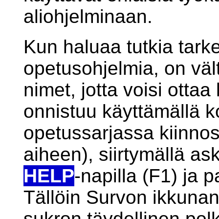
aliohjelminaan.
Kun haluaa tutkia tark
opetusohjelmia, on väl
nimet, jotta voisi ottaa
onnistuu käyttämällä ko
opetussarjassa kiinno
aiheen), siirtymällä a
HELP
-napilla (F1) ja
Tällöin Survon ikkunan 
sukron täydellinen pol