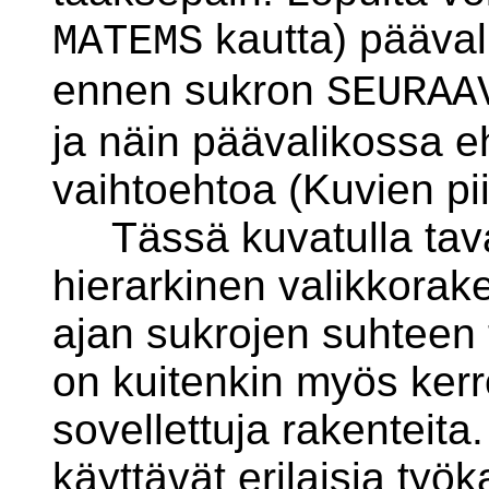
kautta) pääval
MATEMS
ennen sukron
SEURAA
ja näin päävalikossa 
vaihtoehtoa (Kuvien pi
Tässä kuvatulla taval
hierarkinen valikkorak
ajan sukrojen suhteen 
on kuitenkin myös kerro
sovellettuja rakenteita
käyttävät erilaisia työk