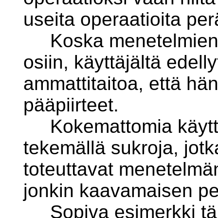
useita operaatioita per
Koska menetelmien su
osiin, käyttäjältä edel
ammattitaitoa, että hä
pääpiirteet.
Kokemattomia käyttäj
tekemällä sukroja, jot
toteuttavat menetelmä
jonkin kaavamaisen pe
Sopiva esimerkki tälla