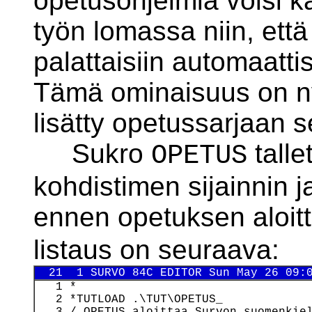
opetusohjelmia voisi k
työn lomassa niin, että
palattaisiin automaatti
Tämä ominaisuus on nyt
lisätty opetussarjaan s
Sukro
talle
OPETUS
kohdistimen sijainnin j
ennen opetuksen aloit
listaus on seuraava:
  21  1 SURVO 84C EDITOR Sun May 26 09:
   1 *

   2 *TUTLOAD .\TUT\OPETUS_

   3 / OPETUS aloittaa Survon suomenkiel