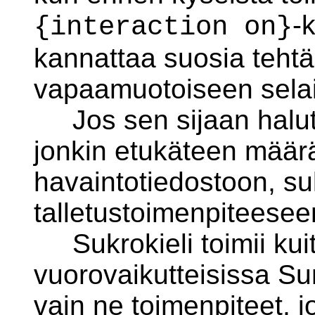
-
{interaction on}
kannattaa suosia tehtä
vapaamuotoiseen selail
Jos sen sijaan haluta
jonkin etukäteen määr
havaintotiedostoon, suk
talletustoimenpiteeseen
Sukrokieli toimii kuite
vuorovaikutteisissa Su
vain ne toimenpiteet, j