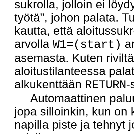
sukrolla, jolloin ei löy
työtä", johon palata. 
kautta, että aloitussuk
arvolla
a
W1=(start)
asemasta. Kuten rivilt
aloitustilanteessa pal
alkukenttään
-
RETURN
Automaattinen paluu
jopa silloinkin, kun on
napilla piste ja tehnyt 