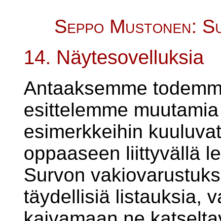
Seppo Mustonen: Su
14. Näytesovelluksia
Antaaksemme todemma
esittelemme muutamia v
esimerkkeihin kuuluvat
oppaaseen liittyvällä l
Survon vakiovarustuk
täydellisiä listauksia, 
kaivamaan ne katselt