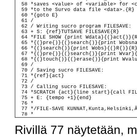
  58 *saves <value> of <variable> for <c
  59 *to the Survo data file <data>.{R}

  60 *{goto E}

  61 /

  62 / Writing sucro program FILESAVE:

  63 + S: {ref}TUTSAVE FILESAVE{R}

  64 *FILE SHOW {print Wdata}{(}act{)}{R
  65 *{(}pre{)}{(}search{)}{print Wobsna
  66 *{(}search{)}{print Wobs}{(}R{)}{R}
  67 *{(}pre{)}{(}search{)}{print Wvar}{
  68 *{(}touch{)}{(}erase{)}{print Wvalu
  69 /

  70 / Saving sucro FILESAVE:

  71 *{ref}{act}

  72 /

  73 / Calling sucro FILESAVE:

  74 *SCRATCH {act}{line start}{call FIL
  75 + E: {tempo +1}{end}

  76 *

  77 */FILE-SAVE KUNNAT,Kunta,Helsinki,Ä
Rivillä 77 näytetään, 