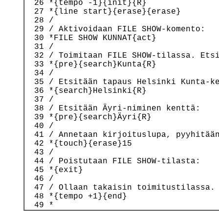
  26 *{tempo -1}{init}{R}

  27 *{line start}{erase}{erase}

  28 /

  29 / Aktivoidaan FILE SHOW-komento:

  30 *FILE SHOW KUNNAT{act}

  31 /

  32 / Toimitaan FILE SHOW-tilassa. Etsi
  33 *{pre}{search}Kunta{R}

  34 /

  35 / Etsitään tapaus Helsinki Kunta-ke
  36 *{search}Helsinki{R}

  37 /

  38 / Etsitään Äyri-niminen kenttä:

  39 *{pre}{search}Äyri{R}

  40 /

  41 / Annetaan kirjoituslupa, pyyhitään
  42 *{touch}{erase}15

  43 /

  44 / Poistutaan FILE SHOW-tilasta:

  45 *{exit}

  46 /

  47 / Ollaan takaisin toimitustilassa.

  48 *{tempo +1}{end}
