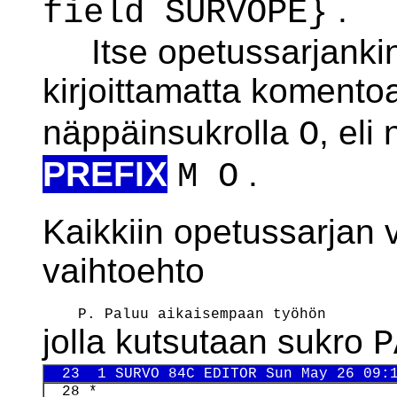
.
field SURVOPE}
Itse opetussarjankin 
kirjoittamatta koment
näppäinsukrolla
, eli
O
PREFIX
.
M O
Kaikkiin opetussarjan v
vaihtoehto
jolla kutsutaan sukro
P
  23  1 SURVO 84C EDITOR Sun May 26 09:
  28 *
