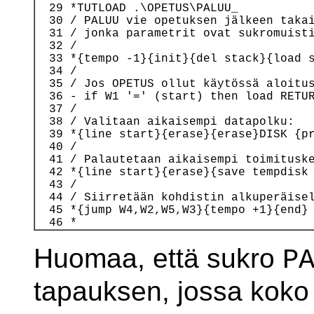
  29 *TUTLOAD .\OPETUS\PALUU_

  30 / PALUU vie opetuksen jälkeen takai
  31 / jonka parametrit ovat sukromuisti
  32 /

  33 *{tempo -1}{init}{del stack}{load s
  34 /

  35 / Jos OPETUS ollut käytössä aloitus
  36 - if W1 '=' (start) then load RETUR
  37 /

  38 / Valitaan aikaisempi datapolku:

  39 *{line start}{erase}{erase}DISK {pr
  40 /

  41 / Palautetaan aikaisempi toimituske
  42 *{line start}{erase}{save tempdisk 
  43 /

  44 / Siirretään kohdistin alkuperäisel
  45 *{jump W4,W2,W5,W3}{tempo +1}{end}

Huomaa, että sukro
P
tapauksen, jossa koko 