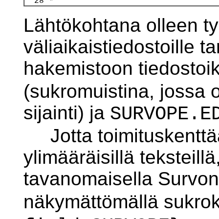
Lähtökohtana olleen ty
väliaikaistiedostoille t
hakemistoon tiedostoi
(sukromuistina, jossa 
sijainti) ja
SURVOPE.E
Jotta toimituskenttää 
ylimääräisillä teksteillä,
tavanomaisella Survo
näkymättömällä sukrok