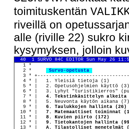
toimituskentän
VALIK
riveillä on opetussarj
alle (riville 22) sukro 
kysymyksen, jolloin k
  40  1 SURVO 84C EDITOR Sun May 26 11:
   1 *

   2 *     
 Survo-opetusta 
   3 * +--------------------------------
   4 * |   1. Yleisiä tietoja (1)       
   5 * |   2. Opetusohjelmien käyttö (3)
   6 * |   3. Lyhyt "turistikierros" (pu
   7 * |   
4. Tekstinkäsittelyn alkeita
   8 * |   5. Neuvonta käytön aikana (7)
   9 * |   
6. Taulukkojen hallinta (26)
  10 * |   
7. Matemaattiset toiminnat (
  11 * |   
8. Kuvien piirto (172)
      
  12 * |   
9. Tietokantojen hallinta (9
  13 * |   
A. Tilastolliset menetelmät 