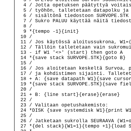
   4 / Jotta opetuksen päätyttyä voitais
   5 / työhön, talletetaan datapolku ja 
   6 / sisältönä tiedostoon SURVOPE.STK 
   7 / Sukro PALUU käyttää näitä tiedost
   8 /

   9 *{tempo -1}{init}

  10 /

  11 / Jos käytössä aloitussukrona, W1=(
  12 / Tällöin talletetaan vain sukromui
  13 - if W1 '<>' (start) then goto A

  14 *{save stack SURVOPE.STK}{goto B}

  15 /

  16 / Jos aloitetaan keskeltä Survoa, p
  17 / ja kohdistimen sijainti. Talletet
  18 + A: {save datapath W1}{save cursor
  19 *{save stack SURVOPE.STK}{save fiel
  20 /

  21 + B: {line start}{erase}{erase}

  22 /

  23 / Valitaan opetushakemisto:

  24 *DISK {save systemdisk W1}{print W1
  25 /

  26 / Jatketaan sukrolla SEURAAVA (W1=o
  27 *{del stack}{W1=1}{tempo +1}{load S