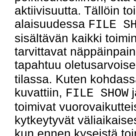
aktiivisuutta. Tällöin 
alaisuudessa
FILE S
sisältävän kaikki toim
tarvittavat näppäinpain
tapahtuu oletusarvois
tilassa. Kuten kohdas
kuvattiin,
j
FILE SHOW
toimivat vuorovaikuttei
kytkeytyvät väliaikaise
kun ennen kyseistä to