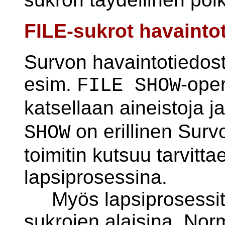
FILE-sukrot havaintot
Survon havaintotiedost
esim.
-oper
FILE SHOW
katsellaan aineistoja ja
on erillinen Surv
SHOW
toimitin kutsuu tarvitt
lapsiprosessina.
Myös lapsiprosessit t
sukrojen alaisina. Norma