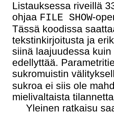
Listauksessa riveillä 
ohjaa
-oper
FILE SHOW
Tässä koodissa saattaa
tekstinkirjoitusta ja er
siinä laajuudessa kuin 
edellyttää. Parametritie
sukromuistin välityksel
sukroa ei siis ole mah
mielivaltaista tilannetta
Yleinen ratkaisu saa