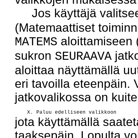
Jos käyttäjä valitse
(Matemaattiset toiminn
aloittamiseen 
MATEMS
sukron
jatk
SEURAAVA
aloittaa näyttämällä uu
eri tavoilla eteenpäin.
jatkovalikossa on kuit
jota käyttämällä saate
taaksepäin. Lopulta voi