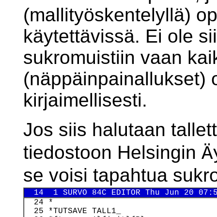
(mallityöskentelyllä) o
käytettävissä. Ei ole si
sukromuistiin vaan kai
(näppäinpainallukset) 
kirjaimellisesti.
Jos siis halutaan talle
tiedostoon Helsingin
Ä
se voisi tapahtua sukr
  14  1 SURVO 84C EDITOR Thu Jun 20 07:
  24 *

  25 *TUTSAVE TALL1_
