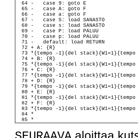
  64 -   case 9: goto E

  65 -   case A: goto F

  66 -   case a: goto F

  67 -   case S: load SANASTO

  68 -   case s: load SANASTO

  69 -   case P: load PALUU

  70 -   case p: load PALUU

  71 -   default: load RETURN

  72 + A: {R}

  73 *{tempo -1}{del stack}{W1=1}{tempo 
  74 + B: {R}

  75 *{tempo -1}{del stack}{W1=1}{tempo 
  76 + C: {R}

  77 *{tempo -1}{del stack}{W1=1}{tempo 
  78 + D: {R}

  79 *{tempo -1}{del stack}{W1=1}{tempo 
  80 + E: {R}

  81 *{tempo -1}{del stack}{W1=1}{tempo 
  82 + F: {R}

  83 *{tempo -1}{del stack}{W1=1}{tempo 
  84 *

aloittaa ku
SEURAAVA