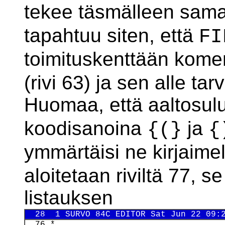
tekee täsmälleen sama
tapahtuu siten, että
FI
toimituskenttään kom
(rivi 63) ja sen alle tar
Huomaa, että aaltosul
koodisanoina
ja
{(}
{
ymmärtäisi ne kirjaimel
aloitetaan riviltä 77, s
listauksen
  28  1 SURVO 84C EDITOR Sat Jun 22 09:
  76 *
