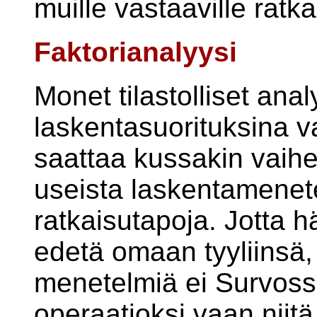
muille vastaaville ratkai
Faktorianalyysi
Monet tilastolliset anal
laskentasuorituksina va
saattaa kussakin vaih
useista laskentamenetel
ratkaisutapoja. Jotta h
edetä omaan tyyliinsä, 
menetelmiä ei Survoss
operaatioksi vaan niitä