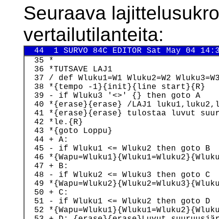
Seuraava lajittelusukro
vertailutilanteita:
  44  1 SURVO 84C EDITOR Sat May 04 14:
  35 *

  36 *TUTSAVE LAJ1

  37 / def Wluku1=W1 Wluku2=W2 Wluku3=W3
  38 *{tempo -1}{init}{line start}{R}

  39 - if Wluku3 '<>' {} then goto A

  40 *{erase}{erase} /LAJ1 luku1,luku2,l
  41 *{erase}{erase} tulostaa luvut suur
  42 *le.{R}

  43 *{goto Loppu}

  44 + A:

  45 - if Wluku1 <= Wluku2 then goto B

  46 *{Wapu=Wluku1}{Wluku1=Wluku2}{Wluku
  47 + B:

  48 - if Wluku2 <= Wluku3 then goto C

  49 *{Wapu=Wluku2}{Wluku2=Wluku3}{Wluku
  50 + C:

  51 - if Wluku1 <= Wluku2 then goto D

  52 *{Wapu=Wluku1}{Wluku1=Wluku2}{Wluku
  53 + D: {erase}{erase}Luvut suuruusjär