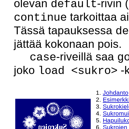
olevan
-rivin
default
tarkoittaa a
continue
Tässä tapauksessa
de
jättää kokonaan pois.
-riveillä saa
case
g
joko
-k
load <sukro>
Johdanto
Esimerkk
Sukrokie
Sukromui
Hapuiluko
Sukrojen 