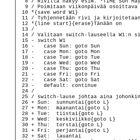
   8 / Rivillä näkyy esim. *TIME 
S
un May
   9 / Poimitaan viikonpäivää osoittava 
  10 *{save word W1}

  11 / Tyhjennetään rivi ja kirjoitetaan
  12 *{line start}{erase}Tänään on

  13 /

  14 / Valitaan switch-lauseella W1:n si
  15 - switch W1

  16 -   case Sun: goto Sun

  17 -   case Mon: goto Mon

  18 -   case Tue: goto Tue

  19 -   case Wed: goto Wed

  20 -   case Thu: goto Thu

  21 -   case Fri: goto Fri

  22 -   case Sat: goto Sat

  23 -   default: continue

  24 /

  25 / switch-lause johtaa aina johonkin
  26 + Sun:  sunnuntai{goto L}

  27 + Mon:  maanantai{goto L}

  28 + Tue:  tiistai{goto L}

  29 + Wed:  keskiviikko{goto L}

  30 + Thu:  torstai{goto L}

  31 + Fri:  perjantai{goto L}

  32 + Sat:  lauantai
