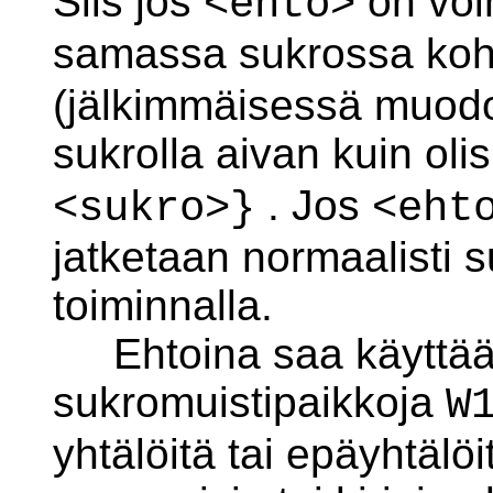
Siis jos
on voi
<ehto>
samassa sukrossa ko
(jälkimmäisessä muodos
sukrolla aivan kuin oli
. Jos
<sukro>}
<eht
jatketaan normaalisti 
toiminnalla.
Ehtoina saa käyttää 
sukromuistipaikkoja
W
yhtälöitä tai epäyhtälö