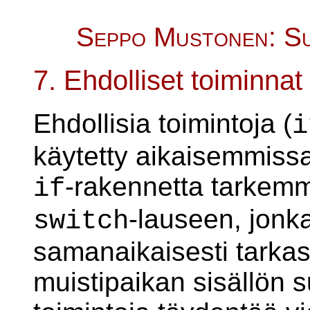
Seppo Mustonen: Su
7. Ehdolliset toiminnat
Ehdollisia toimintoja (
i
käytetty aikaisemmis
-rakennetta tarkem
if
-lauseen, jonk
switch
samanaikaisesti tarkas
muistipaikan sisällön s