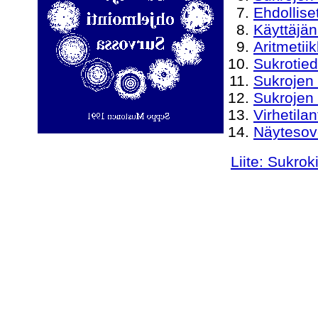
Ehdollise
Käyttäjän
Aritmetiik
Sukrotied
Sukrojen l
Sukrojen
Virhetilan
Näytesov
Liite: Sukro