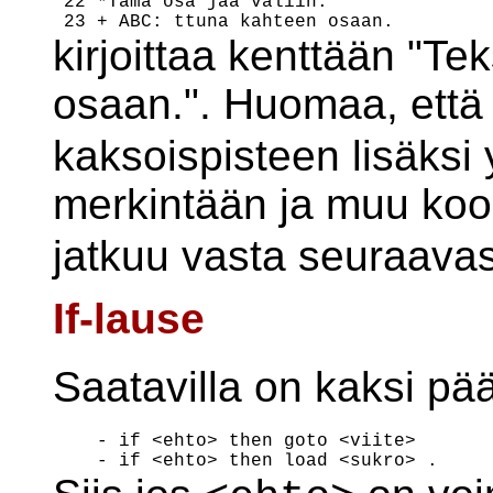
 22 *Tämä osa jää väliin.

kirjoittaa kenttään "Te
osaan.". Huomaa, että
kaksoispisteen lisäksi 
merkintään ja muu kood
jatkuu vasta seuraavas
If-lause
Saatavilla on kaksi p
    - if <ehto> then goto <viite>
