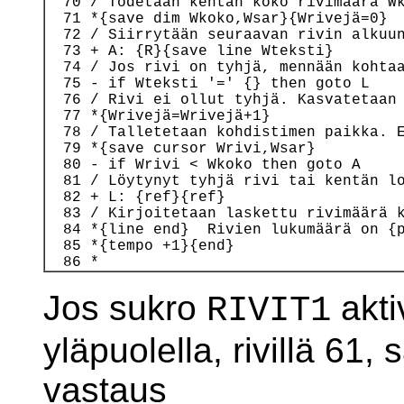
  70 / Todetaan kentän koko rivimäärä Wk
  71 *{save dim Wkoko,Wsar}{Wrivejä=0}

  72 / Siirrytään seuraavan rivin alkuun
  73 + A: {R}{save line Wteksti}

  74 / Jos rivi on tyhjä, mennään kohtaa
  75 - if Wteksti '=' {} then goto L

  76 / Rivi ei ollut tyhjä. Kasvatetaan 
  77 *{Wrivejä=Wrivejä+1}

  78 / Talletetaan kohdistimen paikka. E
  79 *{save cursor Wrivi,Wsar}

  80 - if Wrivi < Wkoko then goto A

  81 / Löytynyt tyhjä rivi tai kentän lo
  82 + L: {ref}{ref}

  83 / Kirjoitetaan laskettu rivimäärä k
  84 *{line end}  Rivien lukumäärä on {p
  85 *{tempo +1}{end}

Jos sukro
akti
RIVIT1
yläpuolella, rivillä 61, 
vastaus