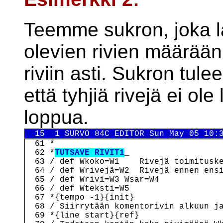
Teemme sukron, joka l
olevien rivien määrää
riviin asti. Sukron tul
että tyhjiä rivejä ei o
loppua.
  15  1 SURVO 84C EDITOR Sun May 05 10:
  61 *

  62 *
TUTSAVE RIVIT1
_

  63 / def Wkoko=W1    Rivejä toimituske
  64 / def Wrivejä=W2  Rivejä ennen ensi
  65 / def Wrivi=W3 Wsar=W4

  66 / def Wteksti=W5

  67 *{tempo -1}{init}

  68 / Siirrytään komentorivin alkuun ja
  69 *{line start}{ref}
