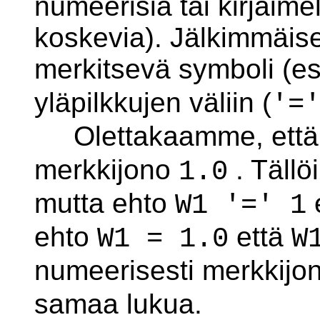
numeerisia tai kirjaimel
koskevia). Jälkimmäis
merkitsevä symboli (e
yläpilkkujen väliin (
'=
Olettakaamme, että 
merkkijono
. Tällö
1.0
mutta ehto
e
W1 '=' 1
ehto
että
W1 = 1.0
W
numeerisesti merkkijo
samaa lukua.