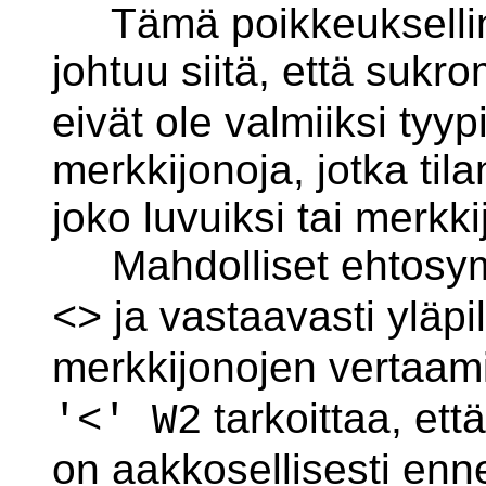
Tämä poikkeukselline
johtuu siitä, että sukr
eivät ole valmiiksi tyyp
merkkijonoja, jotka tila
joko luvuiksi tai merkki
Mahdolliset ehtosym
ja vastaavasti yläpi
<>
merkkijonojen vertaam
tarkoittaa, ett
'<' W2
on aakkosellisesti en