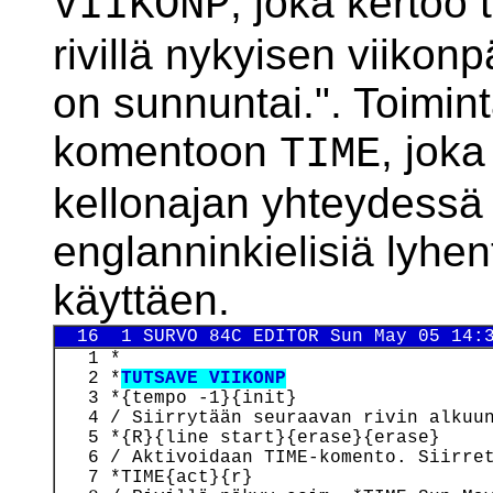
, joka kertoo
VIIKONP
rivillä nykyisen viik
on sunnuntai.". Toimin
komentoon
, jok
TIME
kellonajan yhteydessä
englanninkielisiä lyhen
käyttäen.
  16  1 SURVO 84C EDITOR Sun May 05 14:
   1 *

   2 *
TUTSAVE VIIKONP
   3 *{tempo -1}{init}

   4 / Siirrytään seuraavan rivin alkuun
   5 *{R}{line start}{erase}{erase}

   6 / Aktivoidaan TIME-komento. Siirret
   7 *TIME{act}{r}
