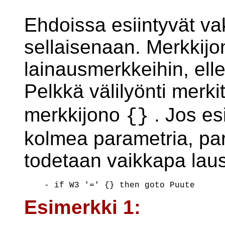
Ehdoissa esiintyvät vak
sellaisenaan. Merkkijo
lainausmerkkeihin, ell
Pelkkä välilyönti merk
merkkijono
. Jos es
{}
kolmea parametria, para
todetaan vaikkapa laus
Esimerkki 1: