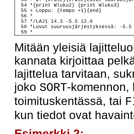
  54 *{print Wluku2} {print Wluku3}

  55 + Loppu: {tempo +1}{end}

  56 *

  57 */LAJ1 14.3 -5.5 12.8

  58 *Luvut suuruusjärjestyksessä: -5.5 
Mitään yleisiä lajittelu
kannata kirjoittaa pelkä
lajittelua tarvitaan, su
joko
-komennon, k
SORT
toimituskentässä, tai
F
kun tiedot ovat havain
Esimerkki 2: