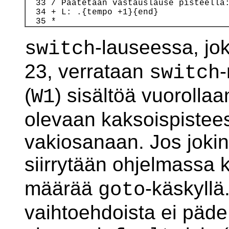
  33 / Päätetään vastauslause pisteellä:
  34 + L: .{tempo +1}{end}

-lauseessa, jok
switch
23, verrataan
-
switch
(
) sisältöä vuorolla
W1
olevaan kaksoispistee
vakiosanaan. Jos jokin
siirrytään ohjelmassa 
määrää
-käskyllä
goto
vaihtoehdoista ei päd