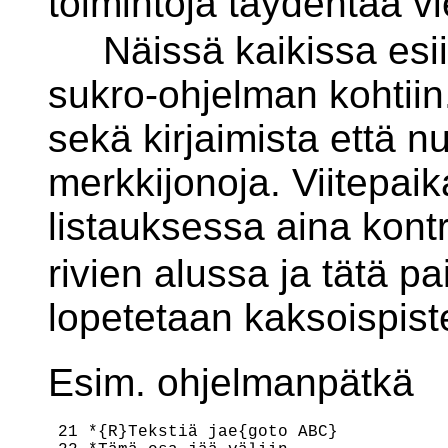
toimintoja täydentää v
Näissä kaikissa esiint
sukro-ohjelman kohtiin
sekä kirjaimista että 
merkkijonoja. Viitepai
listauksessa aina kontr
rivien alussa ja tätä p
lopetetaan kaksoispist
Esim. ohjelmanpätkä
 21 *{R}Tekstiä jae{goto ABC}
