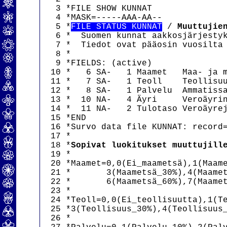
   3 *FILE SHOW KUNNAT

   4 *MASK=-----AAA-AA--

   5 *
FILE STATUS KUNNAT
 / 
Muuttujie
   6 *  Suomen kunnat aakkosjärjestyk
   7 *  Tiedot ovat pääosin vuosilta 
   8 *                               
   9 *FIELDS: (active)

  10 *   6 SA-   1 Maamet   Maa- ja m
  11 *   7 SA-   1 Teoll    Teollisuu
  12 *   8 SA-   1 Palvelu  Ammatissa
  13 *  10 NA-   4 Äyri     Veroäyrin
  14 *  11 NA-   2 Tulotaso Veroäyrej
  15 *END

  16 *Survo data file KUNNAT: record=
  17 *

  18 *
Sopivat luokitukset muuttujill
  19 *

  20 *Maamet=0,0(Ei_maametsä),1(Maame
  21 *       3(Maametsä_30%),4(Maamet
  22 *       6(Maametsä_60%),7(Maamet
  23 *

  24 *Teoll=0,0(Ei_teollisuutta),1(Te
  25 *3(Teollisuus_30%),4(Teollisuus_
  26 *
