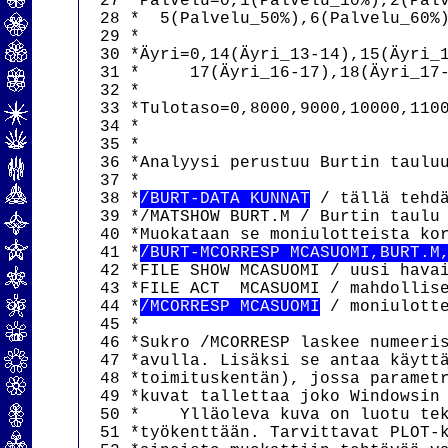
  27 *Palvelu=0,1(Palvelu_10%),2(Palv
  28 *  5(Palvelu_50%),6(Palvelu_60%)
  29 *

  30 *Äyri=0,14(Äyri_13-14),15(Äyri_1
  31 *     17(Äyri_16-17),18(Äyri_17-
  32 *

  33 *Tulotaso=0,8000,9000,10000,1100
  34 *                               
  35 *

  36 *Analyysi perustuu Burtin tauluu
  37 *

  38 *
/BURT-DATA KUNNAT
 / tällä tehdä
  39 */MATSHOW BURT.M / Burtin taulu 
  40 *Muokataan se moniulotteista kor
  41 *
/BURT-MCORRESP MCASUOMI,BURT.M
  42 *FILE SHOW MCASUOMI / uusi havai
  43 *FILE ACT  MCASUOMI / mahdollise
  44 *
/MCORRESP MCASUOMI
 / moniulotte
  45 *

  46 *Sukro /MCORRESP laskee numeeris
  47 *avulla. Lisäksi se antaa käyttä
  48 *toimituskentän), jossa parametr
  49 *kuvat tallettaa joko Windowsin 
  50 *    Ylläoleva kuva on luotu tek
  51 *työkenttään. Tarvittavat PLOT-k