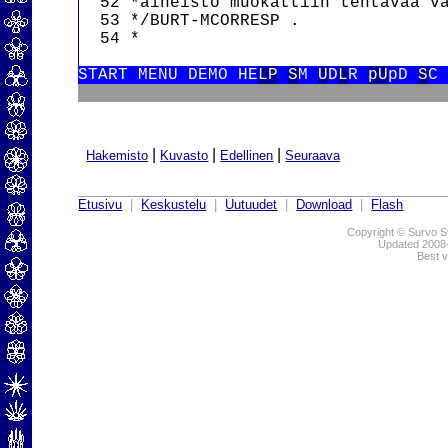
  52 *aineisto muokattiin tehtävää va
  53 */BURT-MCORRESP .

  54 *

START MENU DEMO HE
LP
S
M 
U
D
L
R 
pU
pD 
S
C
|
|
|
Hakemisto
Kuvasto
Edellinen
Seuraava
Etusivu
|
Keskustelu
|
Uutuudet
|
Download
|
Flash
Copyright © Survo Sy
Updated 2008
Best v