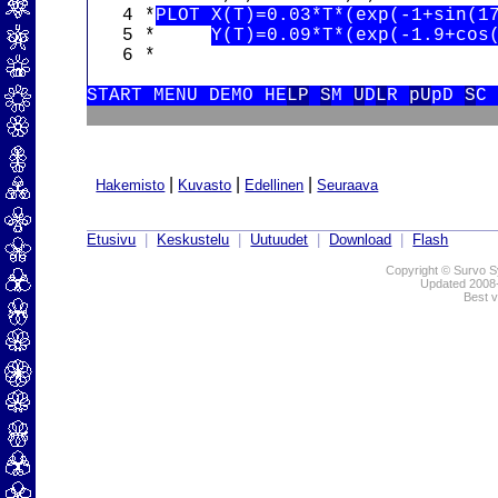
   4 *
PLOT X(T)=0.03*T*(exp(-1+sin(1
   5 *     
Y(T)=0.09*T*(exp(-1.9+cos
   6 *

START MENU DEMO HE
LP
S
M 
U
D
L
R 
pU
pD 
S
C
|
|
|
Hakemisto
Kuvasto
Edellinen
Seuraava
Etusivu
|
Keskustelu
|
Uutuudet
|
Download
|
Flash
Copyright © Survo Sy
Updated 2008
Best v