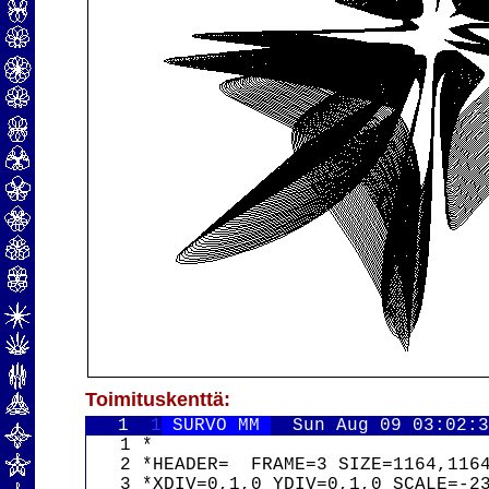
Toimituskenttä:
   1  
1
 SURVO MM 
Sun Aug 09 03:02:
   1 *

   2 *HEADER=  FRAME=3 SIZE=1164,1164
   3 *XDIV=0,1,0 YDIV=0,1,0 SCALE=-23