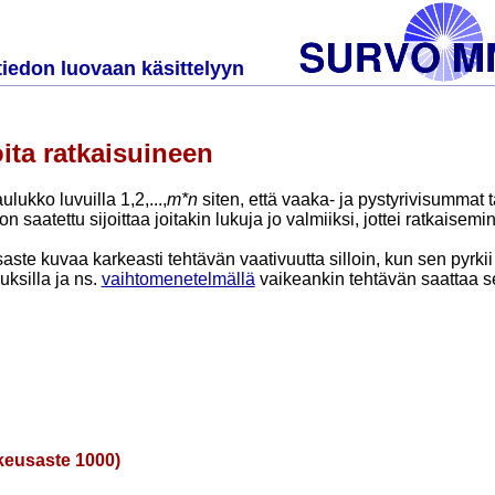
tiedon luovaan käsittelyyn
ita ratkaisuineen
ulukko luvuilla 1,2,...,
m*n
siten, että vaaka- ja pystyrivisummat 
n saatettu sijoittaa joitakin lukuja jo valmiiksi, jottei ratkaisem
ste kuvaa karkeasti tehtävän vaativuutta silloin, kun sen pyrkii 
uksilla ja ns.
vaihtomenetelmällä
vaikeankin tehtävän saattaa se
keusaste 1000)