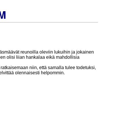
täsmäävät reunoilla oleviin lukuihin ja jokainen
inen olisi liian hankalaa eikä mahdollisia
ratkaisemaan niin, että samalla tulee todetuksi,
lvittää olennaisesti helpommin.