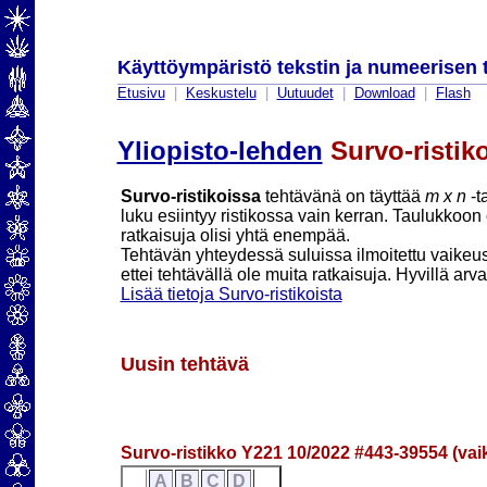
Käyttöympäristö tekstin ja numeerisen 
Etusivu
|
Keskustelu
|
Uutuudet
|
Download
|
Flash
Yliopisto-lehden
Survo-ristiko
Survo-ristikoissa
tehtävänä on täyttää
m x n
-ta
luku esiintyy ristikossa vain kerran. Taulukkoon o
ratkaisuja olisi yhtä enempää.
Tehtävän yhteydessä suluissa ilmoitettu vaikeusa
ettei tehtävällä ole muita ratkaisuja. Hyvillä arva
Lisää tietoja Survo-ristikoista
Uusin tehtävä
Survo-ristikko Y221 10/2022 #443-39554 (vai
A
B
C
D