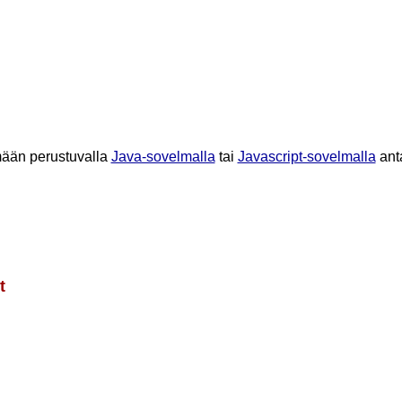
mään perustuvalla
Java-sovelmalla
tai
Javascript-sovelmalla
ant
t