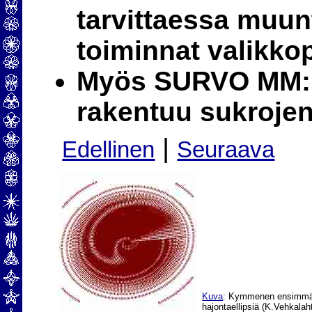
tarvittaessa muunt
toiminnat valikkop
Myös SURVO MM:n
rakentuu sukrojen
|
Edellinen
Seuraava
Kuva
: Kymmenen ensimmäis
hajontaellipsiä (K.Vehkalah