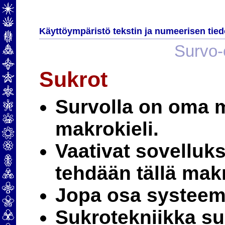
Käyttöympäristö tekstin ja numeerisen tied
Survo-e
Sukrot
Survolla on oma 
makrokieli.
Vaativat sovelluk
tehdään tällä makr
Jopa osa systeemi
Sukrotekniikka s